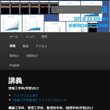
メインコンテンツへ移動
Department of Information and Computer Science, Keio University
検
索
Matsutani Lab
メインメニュー
ホーム
メンバ
研究
講義
業績
アクセス
B3向け
内部向け
English
講義
情報工学科(学部)向け
アルゴリズム第2
情報工学実験第2 マイクロプロセッサ
機械工学科、管理工学科、数理科学科、物理学科(学部)向け