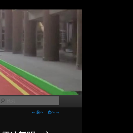
検
索
投稿ナビゲー
←
前へ
次へ
→
ション