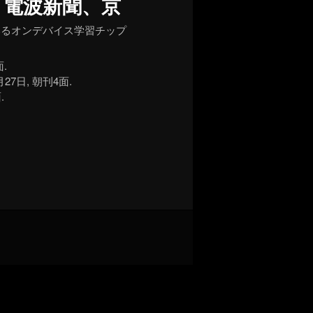
いるオンデバイス学習チップ
.
7日, 朝刊4面.
.