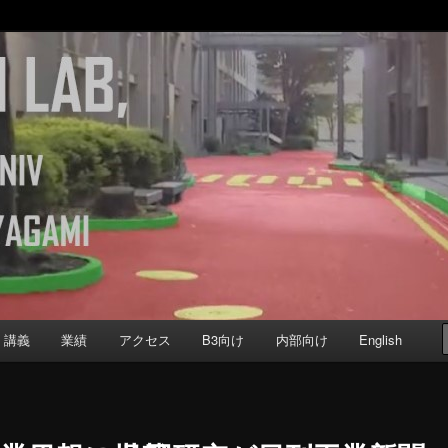
b
Computer Science, Keio University
講義
業績
アクセス
B3向け
内部向け
English