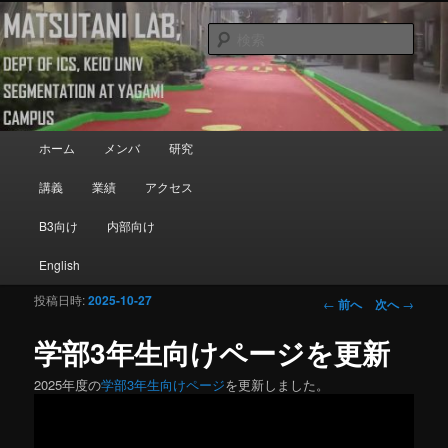
メインコンテンツへ移動
Department of Information and Computer Science, Keio University
検
索
Matsutani Lab
メインメニュー
ホーム
メンバ
研究
講義
業績
アクセス
B3向け
内部向け
English
投稿日時:
2025-10-27
投稿ナビゲーシ
←
前へ
次へ
→
ョン
学部3年生向けページを更新
2025年度の
学部3年生向けページ
を更新しました。