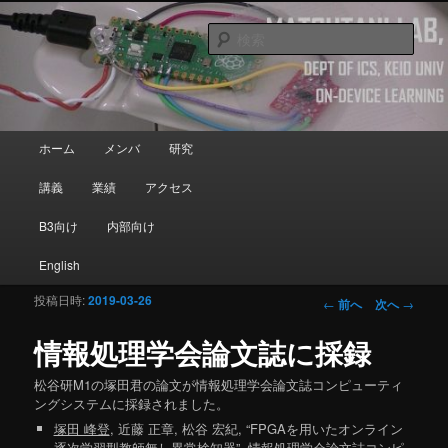
メインコンテンツへ移動
Department of Information and Computer Science, Keio University
検
索
Matsutani Lab
メインメニュー
ホーム
メンバ
研究
講義
業績
アクセス
B3向け
内部向け
English
投稿日時:
2019-03-26
投稿ナビゲーシ
←
前へ
次へ
→
ョン
情報処理学会論文誌に採録
松谷研M1の塚田君の論文が情報処理学会論文誌コンピューティ
ングシステムに採録されました。
塚田 峰登
, 近藤 正章, 松谷 宏紀, “FPGAを用いたオンライン
逐次学習型教師無し異常検知器”, 情報処理学会論文誌コンピ