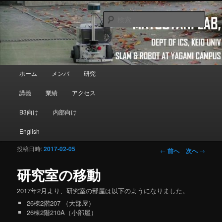
メインコンテンツへ移動
Department of Information and Computer Science, Keio University
検
索
Matsutani Lab
メインメニュー
ホーム
メンバ
研究
講義
業績
アクセス
B3向け
内部向け
English
投稿日時:
2017-02-05
投稿ナビゲーシ
←
前へ
次へ
→
ョン
研究室の移動
2017年2月より、研究室の部屋は以下のようになりました。
26棟2階207 （大部屋）
26棟2階210A（小部屋）