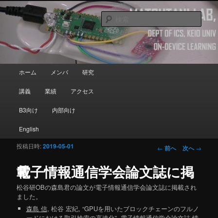
メインコンテンツへ移動
Department of Information and Computer Science, Keio University
検
索
Matsutani Lab
メインメニュー
ホーム
メンバ
研究
講義
業績
アクセス
B3向け
内部向け
English
投稿日時:
2019-05-01
投稿ナビゲーシ
←
前へ
次へ
→
ョン
電子情報通信学会論文誌に掲載
松谷研OBの森島君の論文が電子情報通信学会論文誌に掲載され
ました。
森島 信
, 松谷 宏紀, “GPUを用いたブロックチェーンのフルノ
ードにおける取引検索の高速化”, 電子情報通信学会論文誌 情