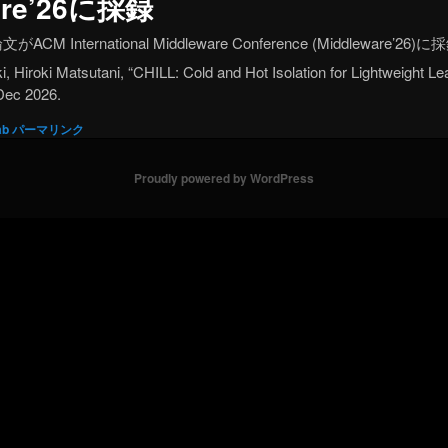
are’26に採録
International Middleware Conference (Middleware’
iki, Hiroki Matsutani, “CHILL: Cold and Hot Isolation for Lightweigh
 Dec 2026.
ab
パーマリンク
Proudly powered by WordPress