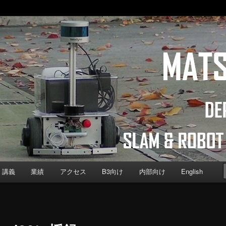
b
Computer Science, Keio University
講義
業績
アクセス
B3向け
内部向け
English