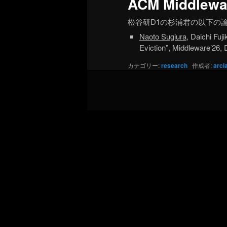
ACM Middlew
松谷研D1の杉浦君の以下の論文がACM 
Naoto Sugiura
, Daichi Fuj
Eviction”, Middleware’26,
カテゴリー:
research
作成者:
arcl