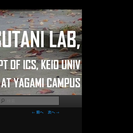
検
索
投稿ナビゲー
←
前へ
次へ
→
ション