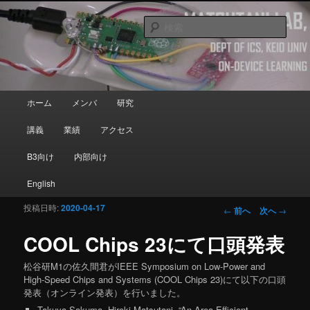
メインコンテンツへ移動
Department of Information and Computer Science, Keio University
検
索
Matsutani Lab
メインメニュー
ホーム
メンバ
研究
講義
業績
アクセス
B3向け
内部向け
English
投稿日時:
2020-04-17
投稿ナビゲーシ
←
前へ
次へ
→
ョン
COOL Chips 23にて口頭発表
松谷研M1の佐久間君がIEEE Symposium on Low-Power and
High-Speed Chips and Systems (COOL Chips 23)にて以下の口頭
発表（オンライン発表）を行いました。
Takuya Sakuma
, Hiroki Matsutani, “An Area-Efficient