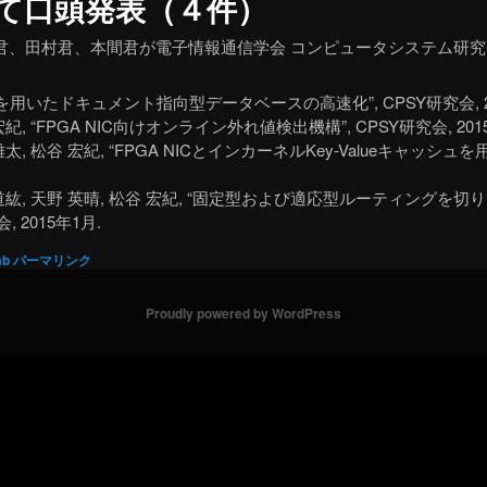
にて口頭発表（４件）
君、田村君、本間君が電子情報通信学会 コンピュータシステム研究会
GPUを用いたドキュメント指向型データベースの高速化”, CPSY研究会, 2
 宏紀, “FPGA NIC向けオンライン外れ値検出機構”, CPSY研究会, 201
 雄太, 松谷 宏紀, “FPGA NICとインカーネルKey-Valueキャッシュ
渕 道紘, 天野 英晴, 松谷 宏紀, “固定型および適応型ルーティングを切り
究会, 2015年1月.
ab
パーマリンク
Proudly powered by WordPress