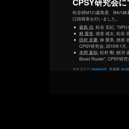
CPSY研究会
松谷研M1の森島君、B4の林
口頭発表を行いました。
森島 信
, 松谷 宏紀, “
林 愛美
, 徳差 雄太, 松谷
田村 是慶
, 林 愛美, 徳差
CPSY研究会, 2015年1月.
本間 夏樹
, 松村 剛, 鯉
Boost Router”, CPSY研
カテゴリー:
research
作成者:
arcl