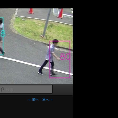
検
索
投稿ナビゲー
←
前へ
次へ
→
ション