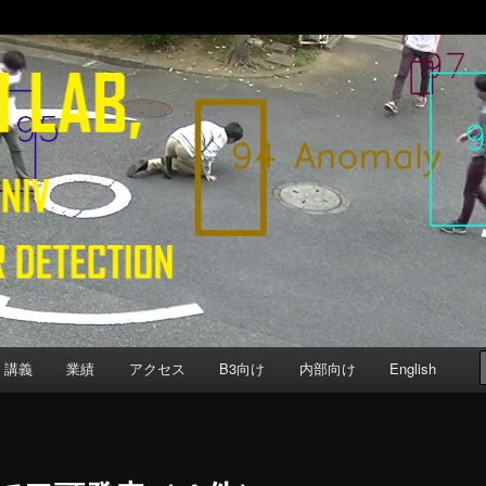
b
Computer Science, Keio University
講義
業績
アクセス
B3向け
内部向け
English