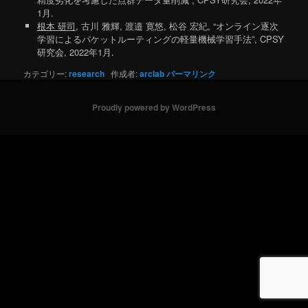
1月.
根本 研司
, 古川 雅輝, 渡邉 寛悠, 松谷 宏紀, “オンライン逐次
学習によるパケットルーティングの軽量機械学習手法”, CPSY
研究会, 2022年1月.
カテゴリー:
research
作成者:
arclab
パーマリンク
Proudly powered by WordPress