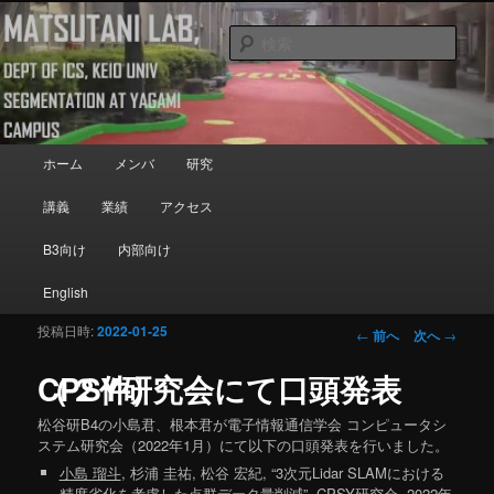
メインコンテンツへ移動
Department of Information and Computer Science, Keio University
検
索
Matsutani Lab
メインメニュー
ホーム
メンバ
研究
講義
業績
アクセス
B3向け
内部向け
English
投稿日時:
2022-01-25
投稿ナビゲーシ
←
前へ
次へ
→
ョン
CPSY研究会にて口頭発表（２件）
松谷研B4の小島君、根本君が電子情報通信学会 コンピュータシ
ステム研究会（2022年1月）にて以下の口頭発表を行いました。
小島 瑠斗
, 杉浦 圭祐, 松谷 宏紀, “3次元Lidar SLAMにおける
精度劣化を考慮した点群データ量削減”, CPSY研究会, 2022年