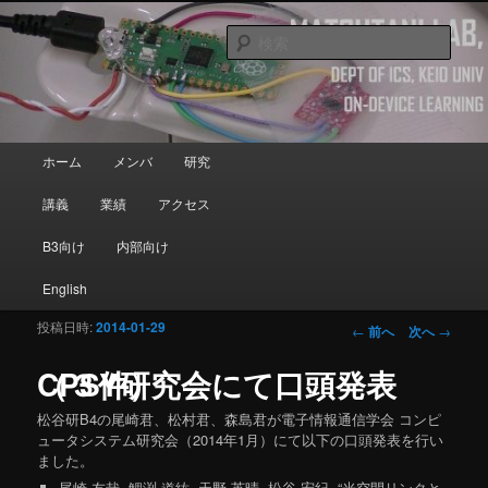
メインコンテンツへ移動
Department of Information and Computer Science, Keio University
検
索
Matsutani Lab
メインメニュー
ホーム
メンバ
研究
講義
業績
アクセス
B3向け
内部向け
English
投稿日時:
2014-01-29
投稿ナビゲーシ
←
前へ
次へ
→
ョン
CPSY研究会にて口頭発表（３件）
松谷研B4の尾崎君、松村君、森島君が電子情報通信学会 コンピ
ュータシステム研究会（2014年1月）にて以下の口頭発表を行い
ました。
尾崎 友哉
, 鯉渕 道紘, 天野 英晴, 松谷 宏紀, “光空間リンクと