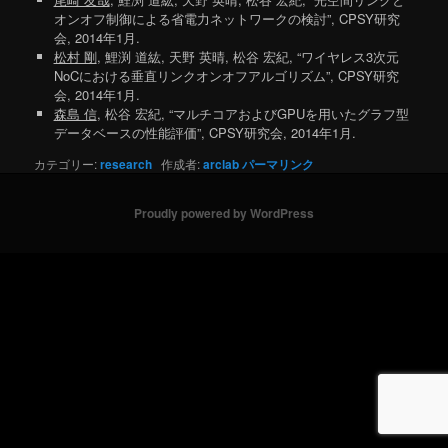
オンオフ制御による省電力ネットワークの検討”, CPSY研究
会, 2014年1月.
松村 剛
, 鯉渕 道紘, 天野 英晴, 松谷 宏紀, “ワイヤレス3次元
NoCにおける垂直リンクオンオフアルゴリズム”, CPSY研究
会, 2014年1月.
森島 信
, 松谷 宏紀, “マルチコアおよびGPUを用いたグラフ型
データベースの性能評価”, CPSY研究会, 2014年1月.
カテゴリー:
research
作成者:
arclab
パーマリンク
Proudly powered by WordPress