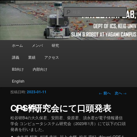
メインコンテンツへ移動
Department of Information and Computer Science, Keio University
検
索
Matsutani Lab
メインメニュー
ホーム
メンバ
研究
講義
業績
アクセス
B3向け
内部向け
English
投稿日時:
2023-01-11
投稿ナビゲーシ
←
前へ
次へ
→
ョン
CPSY研究会にて口頭発表（４件）
松谷研B4の大久保君、安田君、柴原君、須永君が電子情報通信
学会 コンピュータシステム研究会（2023年1月）にて以下の口頭
発表を行いました。
大久保 郁海
, 杉浦 圭祐, 川上 大輝, 松谷 宏紀, “Neural ODEを