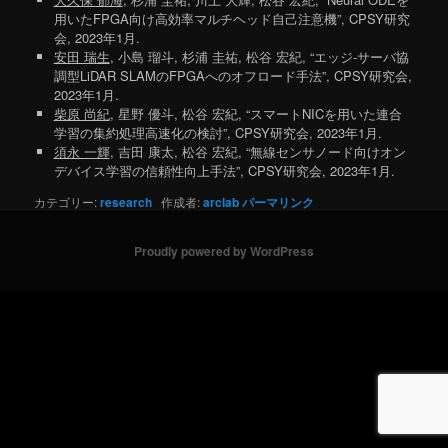
用いたFPGA向け高効率マルチヘッド自己注意機”, CPSY研究
会, 2023年1月.
安田 瑞生
, 小島 瑠斗, 杉浦 圭祐, 松谷 宏紀, “エッジ-サーバ協
調型LiDAR SLAMのFPGAへのオフロード手法”, CPSY研究会,
2023年1月.
柴原 尚紀
, 星野 優斗, 松谷 宏紀, “スマートNICを用いた連合
学習の集約処理高速化の検討”, CPSY研究会, 2023年1月.
須永 一輝
, 吉田 康太, 松谷 宏紀, “無線センサノード向けオン
デバイス学習の信頼性向上手法”, CPSY研究会, 2023年1月.
カテゴリー:
research
作成者:
arclab
パーマリンク
Proudly powered by WordPress