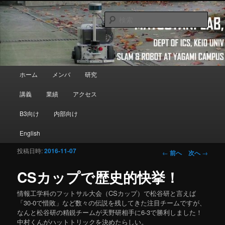
メインコンテンツへ移動
Department of Information and Computer Science, Keio University
検
索
Matsutani Lab
メインメニュー
ホーム
メンバ
研究
講義
業績
アクセス
B3向け
内部向け
English
投稿日時:
2016-11-07
投稿ナビゲーシ
←
前へ
次へ
→
ョン
CSカップで歴史的快挙！
情報工学科のフットサル大会（CSカップ）で松谷研と言えば
「30-0で惜敗」など数々の伝説を残してきた注目チームですが、
なんと松谷研の精鋭チームが天野研相手に6-3で勝利しました！
中村くんがハットトリックを決めたらしい。