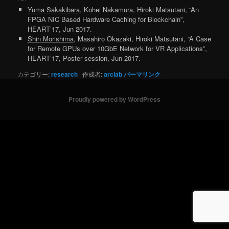
Yuma Sakakibara
, Kohei Nakamura, Hiroki Matsutani, “An
FPGA NIC Based Hardware Caching for Blockchain”,
HEART’17, Jun 2017.
Shin Morishima
, Masahiro Okazaki, Hiroki Matsutani, “A Case
for Remote GPUs over 10GbE Network for VR Applications”,
HEART’17, Poster session, Jun 2017.
カテゴリー:
research
作成者:
arclab
パーマリンク
Proudly powered by WordPress