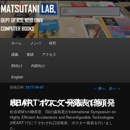
メインコンテンツへ移動
Department of Information and Computer Science, Keio University
検
索
Matsutani Lab
メインメニュー
ホーム
メンバ
研究
講義
業績
アクセス
B3向け
内部向け
English
投稿日時:
2017-06-07
投稿ナビゲーシ
←
前へ
次へ
→
ョン
HEART’17にて発表（口頭発表1件、ポスター発表1件）
松谷研M1の榊原君、D2の森島君がInternational Symposium on
Highly Efficient Accelerators and Reconfigurable Technologies
(HEART’17)にてそれぞれ口頭発表、ポスター発表を行いまし
た。