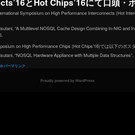
onnects’16とHot Chips’16にて
onal Symposium on High Performance Interconnects (Hot I
atsutani, “A Multilevel NOSQL Cache Design Combining In-NIC and In
6.
Symposium on High Performance Chips (Hot Chips’16)
atsutani, “NOSQL Hardware Appliance with Multiple Data Structures”,
ab
パーマリンク
Proudly powered by WordPress