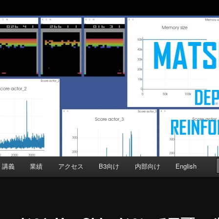
b
Computer Science, Keio University
講義
業績
アクセス
B3向け
内部向け
English