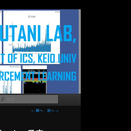
検
索
投稿ナビゲー
←
前へ
次へ
→
ション