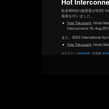
Hot Interc
松谷研M2の徳差君がIEEE Internati
発表を行いました。
Yuta Tokusashi
, Hiroki M
Interconnects’16, Aug 201
また、IEEE International 
Yuta Tokusashi
, Hiroki M
カテゴリー:
research
作成者:
arcl