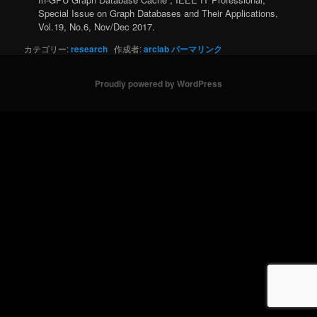
Special Issue on Graph Databases and Their Applications,
Vol.19, No.6, Nov/Dec 2017.
カテゴリー:
research
作成者:
arclab
パーマリンク
Proudly powered by WordPress