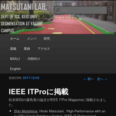
メインコンテンツへ移動
Department of Information and Computer Science, Keio University
検
索
Matsutani Lab
メインメニュー
ホーム
メンバ
研究
講義
業績
アクセス
B3向け
内部向け
English
投稿日時:
2017-12-02
投稿ナビゲーシ
←
前へ
次へ
→
ョン
IEEE ITProに掲載
松谷研D2の森島君の論文がIEEE ITPro Magazineに掲載されまし
た。
Shin Morishima
, Hiroki Matsutani, “High-Performance with an
In-GPU Graph Database Cache”, IEEE IT Professional,