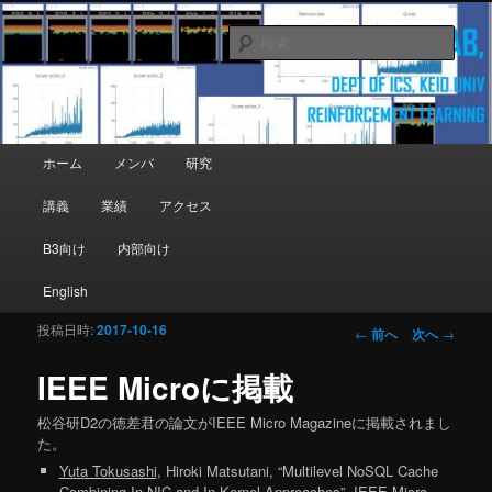
メインコンテンツへ移動
Department of Information and Computer Science, Keio University
検
索
Matsutani Lab
メインメニュー
ホーム
メンバ
研究
講義
業績
アクセス
B3向け
内部向け
English
投稿日時:
2017-10-16
投稿ナビゲーシ
←
前へ
次へ
→
ョン
IEEE Microに掲載
松谷研D2の徳差君の論文がIEEE Micro Magazineに掲載されまし
た。
Yuta Tokusashi
, Hiroki Matsutani, “Multilevel NoSQL Cache
Combining In-NIC and In-Kernel Approaches”, IEEE Micro,