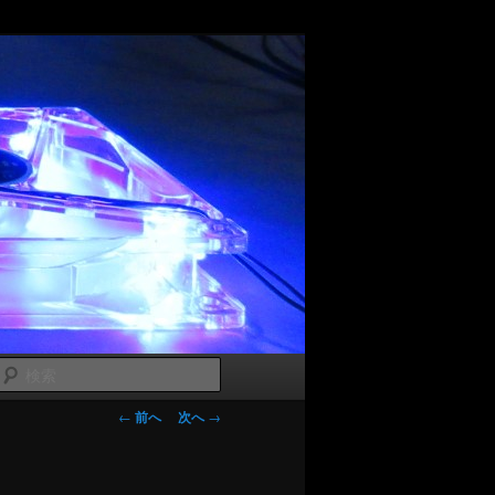
検
索
投稿ナビゲー
←
前へ
次へ
→
ション