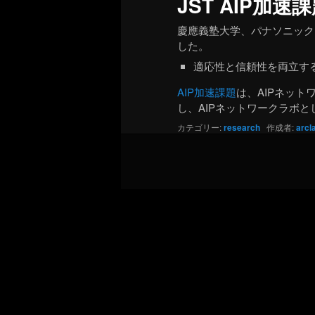
JST AIP加速
慶應義塾大学、パナソニック
した。
適応性と信頼性を両立するオ
AIP加速課題
は、AIPネッ
し、AIPネットワークラボ
カテゴリー:
research
作成者:
arcl