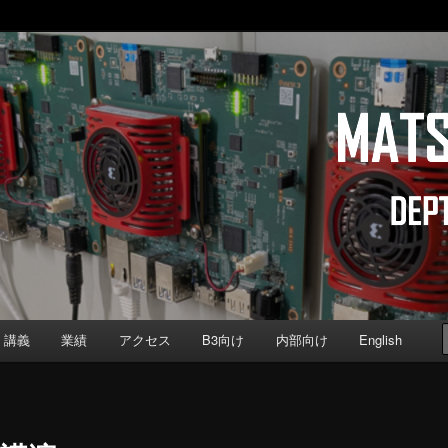
b
Computer Science, Keio University
講義
業績
アクセス
B3向け
内部向け
English