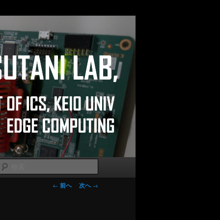
検
索
投稿ナビゲー
←
前へ
次へ
→
ション