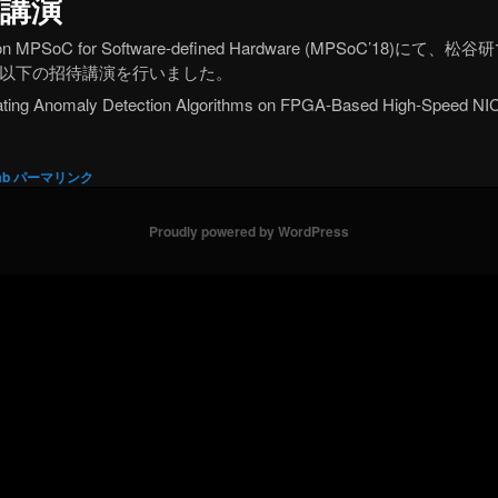
て講演
um on MPSoC for Software-defined Hardware (MPSoC’
以下の招待講演を行いました。
rating Anomaly Detection Algorithms on FPGA-Based High-Speed NI
ab
パーマリンク
Proudly powered by WordPress