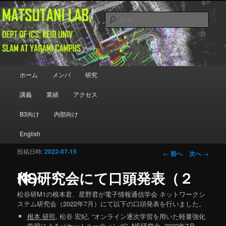
メインコンテンツへ移動
Department of Information and Computer Science, Keio University
検
索
Matsutani Lab
メインメニュー
ホーム
メンバ
研究
講義
業績
アクセス
B3向け
内部向け
English
投稿日時:
2022-07-15
投稿ナビゲーシ
←
前へ
次へ
→
ョン
NS研究会にて口頭発表（２件）
松谷研M1の根本君、星野君が電子情報通信学会 ネットワークシ
ステム研究会（2022年7月）にて以下の口頭発表を行いました。
根本 研司
, 松谷 宏紀, “オンライン逐次学習を用いた軽量強化
学習によるパケットルーティング”, NS研究会, 2022年7月.