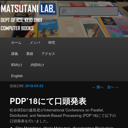
メインコンテンツへ移動
Department of Information and Computer Science, Keio University
検
索
Matsutani Lab
メインメニュー
ホーム
メンバ
研究
講義
業績
アクセス
B3向け
内部向け
English
投稿日時:
2018-03-22
投稿ナビゲーシ
←
前へ
次へ
→
ョン
PDP’18にて口頭発表
松谷研D2の森島君がInternational Conference on Parallel,
Distributed, and Network-Based Processing (PDP’18)にて以下の
口頭発表を行いました。
Shin Morishima
, Hiroki Matsutani, “Accelerating Blockchain