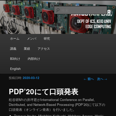
メインコンテンツへ移動
Department of Information and Computer Science, Keio University
検
索
Matsutani Lab
メインメニュー
ホーム
メンバ
研究
講義
業績
アクセス
B3向け
内部向け
English
投稿日時:
2020-03-12
投稿ナビゲーシ
←
前へ
次へ
→
ョン
PDP’20にて口頭発表
松谷研M1の井坪君がInternational Conference on Parallel,
Distributed, and Network-Based Processing (PDP’20)にて以下の
口頭発表（オンライン発表）を行いました。
Tomoya Itsubo
, Michihiro Koibuchi, Hideharu Amano, Hiroki