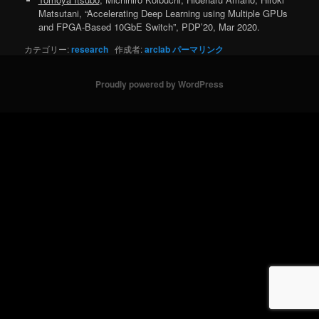
Matsutani, “Accelerating Deep Learning using Multiple GPUs
and FPGA-Based 10GbE Switch”, PDP’20, Mar 2020.
カテゴリー:
research
作成者:
arclab
パーマリンク
Proudly powered by WordPress