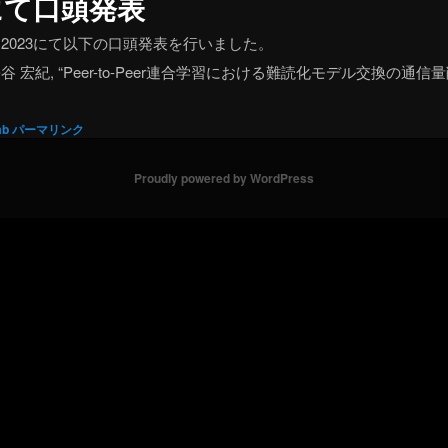
3にて口頭発表
 2023にて以下の口頭発表を行いました。
 松谷 宏紀, “Peer-to-Peer連合学習における難読化モデル交換の通信量削減
ab
パーマリンク
Proudly powered by WordPress