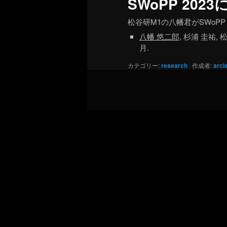
SWoPP 202
松谷研M1の八幡君がSWoPP
八幡 悠二郎
, 杉浦 圭祐,
月.
カテゴリー:
research
作成者:
arcl