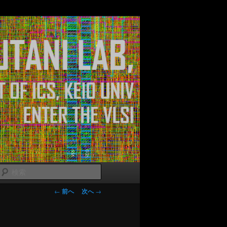
検
索
投稿ナビゲー
←
前へ
次へ
→
ション