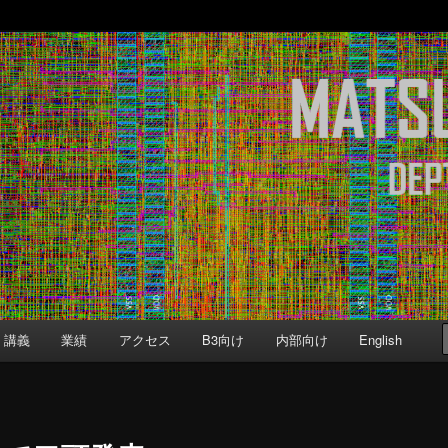
b
Computer Science, Keio University
講義
業績
アクセス
B3向け
内部向け
English