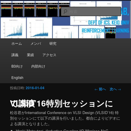
メインコンテンツへ移動
Department of Information and Computer Science, Keio University
検
索
Matsutani Lab
メインメニュー
ホーム
メンバ
研究
講義
業績
アクセス
B3向け
内部向け
English
投稿日時:
2016-01-04
投稿ナビゲーシ
←
前へ
次へ
→
ョン
VLSID’16特別セッションにて講演
松谷君がInternational Conference on VLSI Design (VLSID’16) 特
別セッションにて以下の講演を行いました。都合によりビデオに
よる講演となりました。
Hiroki Matsutani
, “Inductive-Coupling 3D Wireless NoC