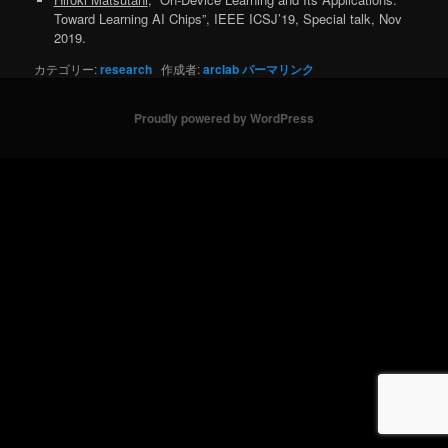
Toward Learning AI Chips”, IEEE ICSJ’19, Special talk, Nov
2019.
カテゴリー:
research
作成者:
arclab
パーマリンク
Proudly powered by WordPress