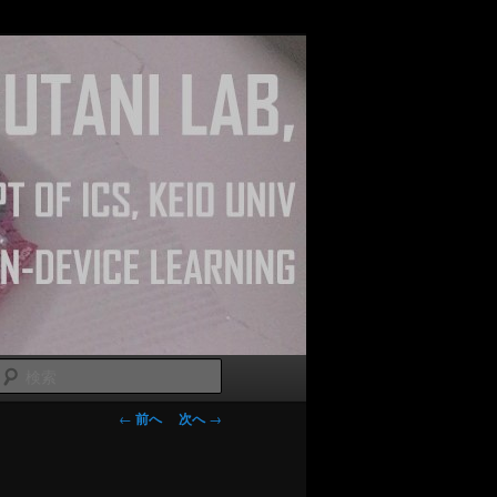
検
索
投稿ナビゲー
←
前へ
次へ
→
ション