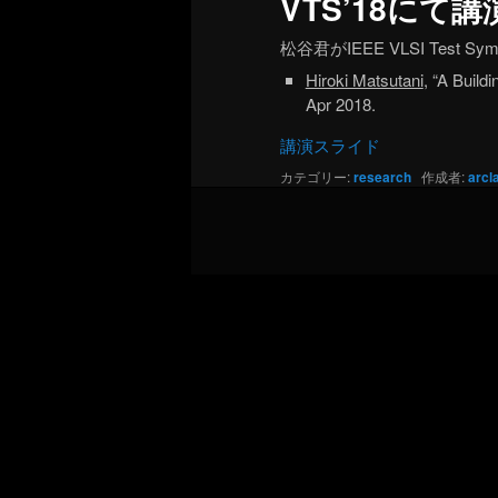
VTS’18にて講
松谷君がIEEE VLSI Test
Hiroki Matsutani
, “A Build
Apr 2018.
講演スライド
カテゴリー:
research
作成者:
arcl