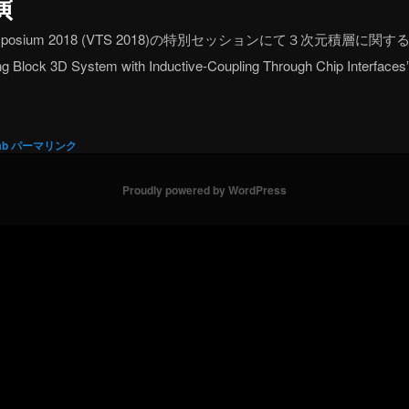
演
 Symposium 2018 (VTS 2018)の特別セッションにて３次元積層
ing Block 3D System with Inductive-Coupling Through Chip Interfaces
ab
パーマリンク
Proudly powered by WordPress