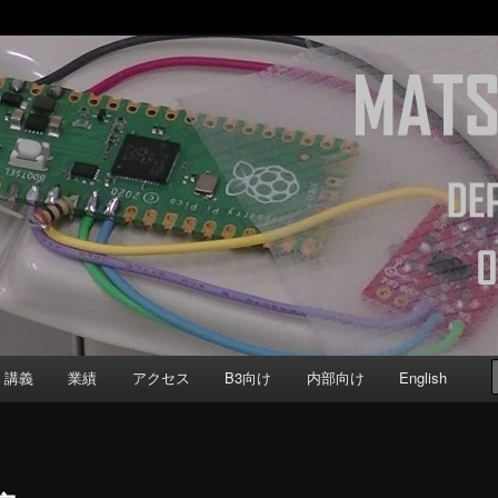
b
Computer Science, Keio University
講義
業績
アクセス
B3向け
内部向け
English